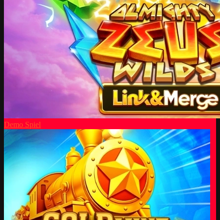
Demo Spiel