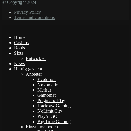
© Copyright 2024
Privacy Policy
Terms and Conditions
Home
Casinos
Bonis
Slots
Entwickler
News
Häufig gesucht
Anbieter
Evolution
Novomatic
Merkur
Gamomat
Pragmatic Play
Hacksaw Gaming
NoLimit City
Play’n GO
Big Time Gaming
Einzahlmethoden