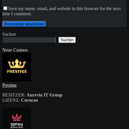
Save my name, email, and website in this browser for the next
time I comment.
Suchen
Suchen
Neue Casinos
Prestige
BESITZER:
Aurevia IT Group
LIZENZ:
Curacao