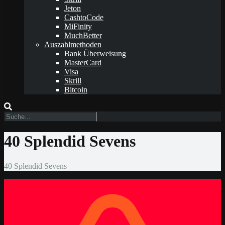
Jeton
CashtoCode
MiFinity
MuchBetter
Auszahlmethoden
Bank Überweisung
MasterCard
Visa
Skrill
Bitcoin
40 Splendid Sevens
40 Splendid Sevens