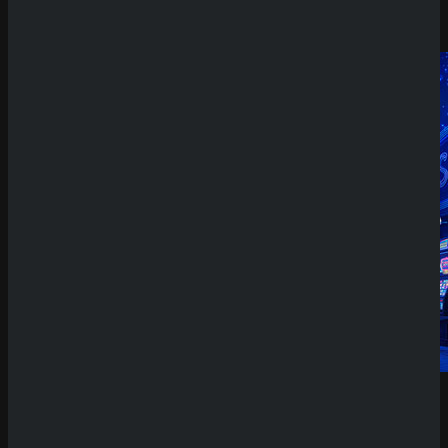
Demo Spiel
Demo Spiel