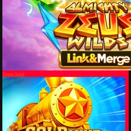
Demo Spiel