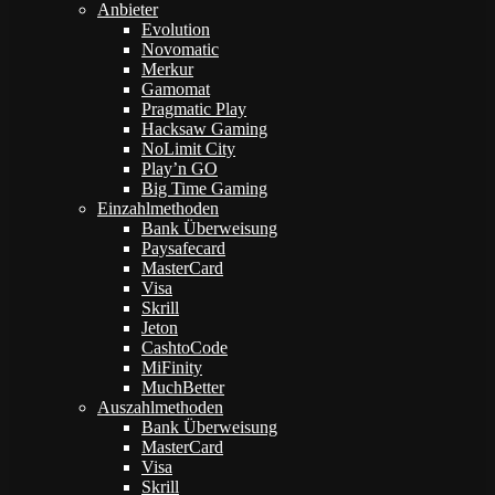
Anbieter
Evolution
Novomatic
Merkur
Gamomat
Pragmatic Play
Hacksaw Gaming
NoLimit City
Play’n GO
Big Time Gaming
Einzahlmethoden
Bank Überweisung
Paysafecard
MasterCard
Visa
Skrill
Jeton
CashtoCode
MiFinity
MuchBetter
Auszahlmethoden
Bank Überweisung
MasterCard
Visa
Skrill