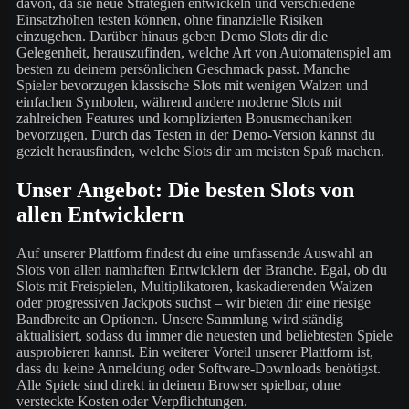
davon, da sie neue Strategien entwickeln und verschiedene
Einsatzhöhen testen können, ohne finanzielle Risiken
einzugehen. Darüber hinaus geben Demo Slots dir die
Gelegenheit, herauszufinden, welche Art von Automatenspiel am
besten zu deinem persönlichen Geschmack passt. Manche
Spieler bevorzugen klassische Slots mit wenigen Walzen und
einfachen Symbolen, während andere moderne Slots mit
zahlreichen Features und komplizierten Bonusmechaniken
bevorzugen. Durch das Testen in der Demo-Version kannst du
gezielt herausfinden, welche Slots dir am meisten Spaß machen.
Unser Angebot: Die besten Slots von
allen Entwicklern
Auf unserer Plattform findest du eine umfassende Auswahl an
Slots von allen namhaften Entwicklern der Branche. Egal, ob du
Slots mit Freispielen, Multiplikatoren, kaskadierenden Walzen
oder progressiven Jackpots suchst – wir bieten dir eine riesige
Bandbreite an Optionen. Unsere Sammlung wird ständig
aktualisiert, sodass du immer die neuesten und beliebtesten Spiele
ausprobieren kannst. Ein weiterer Vorteil unserer Plattform ist,
dass du keine Anmeldung oder Software-Downloads benötigst.
Alle Spiele sind direkt in deinem Browser spielbar, ohne
versteckte Kosten oder Verpflichtungen.