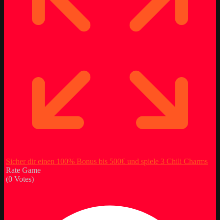
Sicher dir einen 100% Bonus bis 500€ und spiele 3 Chili Charms
Rate Game
(
0
Votes)