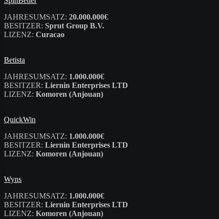
SpinBetter
JAHRESUMSATZ:
20.000.000€
BESITZER:
Sprut Group B.V.
LIZENZ:
Curacao
Betista
JAHRESUMSATZ:
1.000.000€
BESITZER:
Liernin Enterprises LTD
LIZENZ:
Komoren (Anjouan)
QuickWin
JAHRESUMSATZ:
1.000.000€
BESITZER:
Liernin Enterprises LTD
LIZENZ:
Komoren (Anjouan)
Wyns
JAHRESUMSATZ:
1.000.000€
BESITZER:
Liernin Enterprises LTD
LIZENZ:
Komoren (Anjouan)