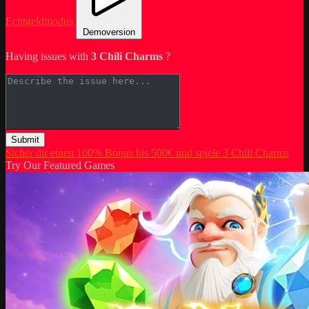
Echtgeldmodus
Demoversion
Having issues with
3 Chili Charms
?
Submit
Sicher dir einen 100% Bonus bis 500€ und spiele 3 Chili Charms
Try Our Featured Games