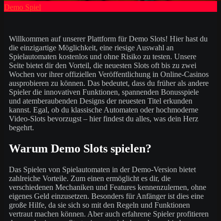
Demo Spiel
Willkommen auf unserer Plattform für Demo Slots! Hier hast du
die einzigartige Möglichkeit, eine riesige Auswahl an
Spielautomaten kostenlos und ohne Risiko zu testen. Unsere
Seite bietet dir den Vorteil, die neuesten Slots oft bis zu zwei
Wochen vor ihrer offiziellen Veröffentlichung in Online-Casinos
ausprobieren zu können. Das bedeutet, dass du früher als andere
Spieler die innovativen Funktionen, spannenden Bonusspiele
und atemberaubenden Designs der neuesten Titel erkunden
kannst. Egal, ob du klassische Automaten oder hochmoderne
Video-Slots bevorzugst – hier findest du alles, was dein Herz
begehrt.
Warum Demo Slots spielen?
Das Spielen von Spielautomaten in der Demo-Version bietet
zahlreiche Vorteile. Zum einen ermöglicht es dir, die
verschiedenen Mechaniken und Features kennenzulernen, ohne
eigenes Geld einzusetzen. Besonders für Anfänger ist dies eine
große Hilfe, da sie sich so mit den Regeln und Funktionen
vertraut machen können. Aber auch erfahrene Spieler profitieren