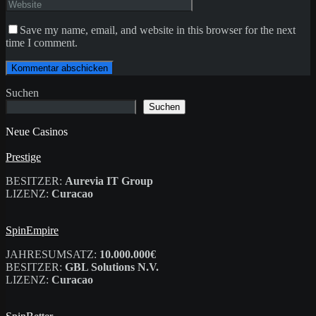
Save my name, email, and website in this browser for the next
time I comment.
Suchen
Suchen
Neue Casinos
Prestige
BESITZER:
Aurevia IT Group
LIZENZ:
Curacao
SpinEmpire
JAHRESUMSATZ:
10.000.000€
BESITZER:
GBL Solutions N.V.
LIZENZ:
Curacao