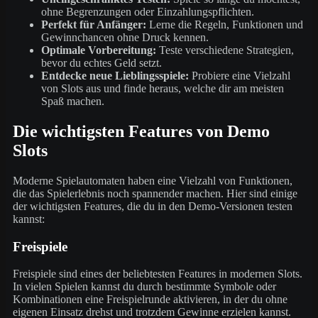
ohne Begrenzungen oder Einzahlungspflichten.
Perfekt für Anfänger:
Lerne die Regeln, Funktionen und
Gewinnchancen ohne Druck kennen.
Optimale Vorbereitung:
Teste verschiedene Strategien,
bevor du echtes Geld setzt.
Entdecke neue Lieblingsspiele:
Probiere eine Vielzahl
von Slots aus und finde heraus, welche dir am meisten
Spaß machen.
Die wichtigsten Features von Demo
Slots
Moderne Spielautomaten haben eine Vielzahl von Funktionen,
die das Spielerlebnis noch spannender machen. Hier sind einige
der wichtigsten Features, die du in den Demo-Versionen testen
kannst:
Freispiele
Freispiele sind eines der beliebtesten Features in modernen Slots.
In vielen Spielen kannst du durch bestimmte Symbole oder
Kombinationen eine Freispielrunde aktivieren, in der du ohne
eigenen Einsatz drehst und trotzdem Gewinne erzielen kannst.