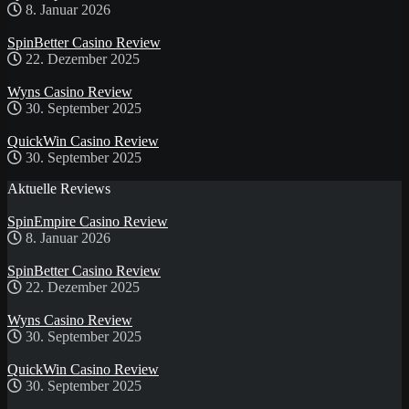
8. Januar 2026
SpinBetter Casino Review
22. Dezember 2025
Wyns Casino Review
30. September 2025
QuickWin Casino Review
30. September 2025
Aktuelle Reviews
SpinEmpire Casino Review
8. Januar 2026
SpinBetter Casino Review
22. Dezember 2025
Wyns Casino Review
30. September 2025
QuickWin Casino Review
30. September 2025